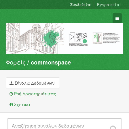
Συνδεθείτε
Εγγραφείτε
Φορείς
commonspace
Σύνολα Δεδομένων
Φορείς
Ομάδες
Σύνολα Δεδομένων
Σχετικά
Ροή Δραστηριότητας
Σχετικά