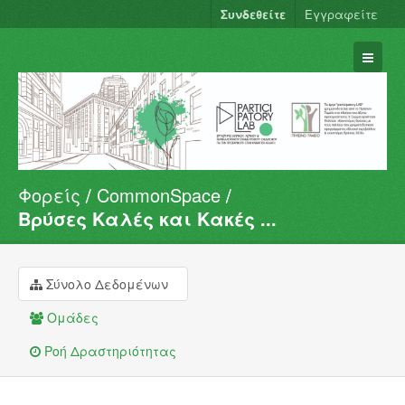
Συνδεθείτε
Εγγραφείτε
Φορείς
CommonSpace
Σύνολα Δεδομένων
Βρύσες Καλές και Κακές ...
Φορείς
Ομάδες
Σύνολο Δεδομένων
Σχετικά
Ομάδες
Ροή Δραστηριότητας