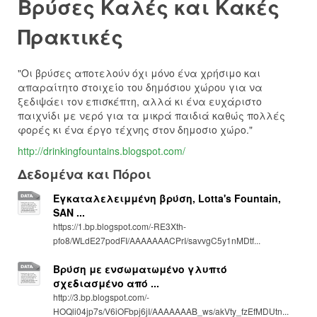
Βρύσες Καλές και Κακές
Πρακτικές
"Οι βρύσες αποτελούν όχι μόνο ένα χρήσιμο και
απαραίτητο στοιχείο του δημόσιου χώρου για να
ξεδιψάει τον επισκέπτη, αλλά κι ένα ευχάριστο
παιχνίδι με νερό για τα μικρά παιδιά καθώς πολλές
φορές κι ένα έργο τέχνης στον δημοσιο χώρο."
http://drinkingfountains.blogspot.com/
Δεδομένα και Πόροι
Εγκαταλελειμμένη βρύση, Lotta's Fountain,
SAN ...
https://1.bp.blogspot.com/-RE3Xth-
pfo8/WLdE27podFI/AAAAAAACPrI/savvgC5y1nMDtf...
Βρύση με ενσωματωμένο γλυπτό
σχεδιασμένο από ...
http://3.bp.blogspot.com/-
HOQli04jp7s/V6iOFbpj6jI/AAAAAAAB_ws/akVty_fzEfMDUtn...