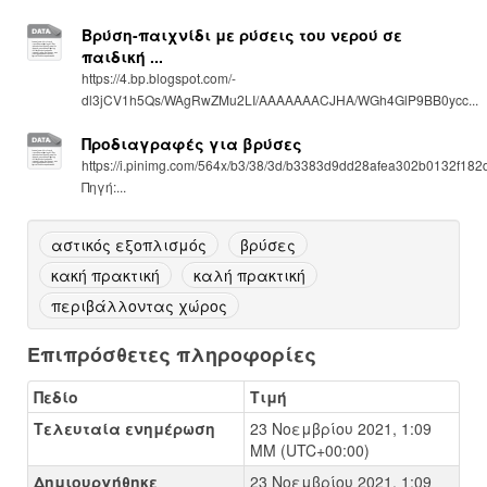
Βρύση-παιχνίδι με ρύσεις του νερού σε
παιδική ...
https://4.bp.blogspot.com/-
dl3jCV1h5Qs/WAgRwZMu2LI/AAAAAAACJHA/WGh4GlP9BB0ycc...
Προδιαγραφές για βρύσες
https://i.pinimg.com/564x/b3/38/3d/b3383d9dd28afea302b0132f182
Πηγή:...
αστικός εξοπλισμός
βρύσες
κακή πρακτική
καλή πρακτική
περιβάλλοντας χώρος
Επιπρόσθετες πληροφορίες
Πεδίο
Τιμή
Τελευταία ενημέρωση
23 Νοεμβρίου 2021, 1:09
ΜΜ (UTC+00:00)
Δημιουργήθηκε
23 Νοεμβρίου 2021, 1:09