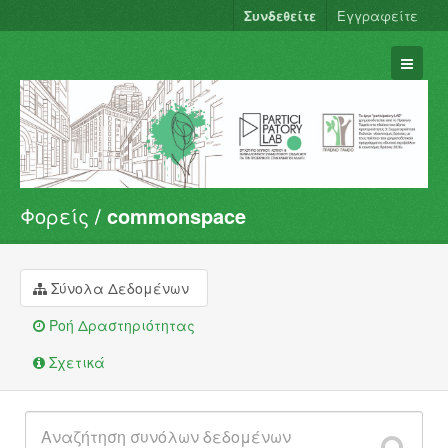
Συνδεθείτε
Εγγραφείτε
Φορείς
commonspace
Σύνολα Δεδομένων
Φορείς
Ομάδες
Σύνολα Δεδομένων
Σχετικά
Ροή Δραστηριότητας
Σχετικά