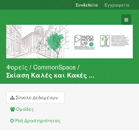
Συνδεθείτε
Εγγραφείτε
Φορείς
CommonSpace
Σύνολα Δεδομένων
Σκίαση Καλές και Κακές ...
Φορείς
Ομάδες
Σύνολο Δεδομένων
Σχετικά
Ομάδες
Ροή Δραστηριότητας