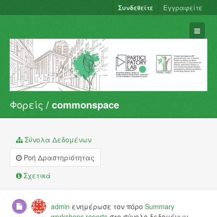
Συνδεθείτε
Εγγραφείτε
Φορείς
commonspace
Σύνολα Δεδομένων
Φορείς
Ομάδες
Σύνολα Δεδομένων
Σχετικά
Ροή Δραστηριότητας
Σχετικά
admin
ενημέρωσε τον πόρο
Summary
workshops reports
στο σύνολο δεδομένων