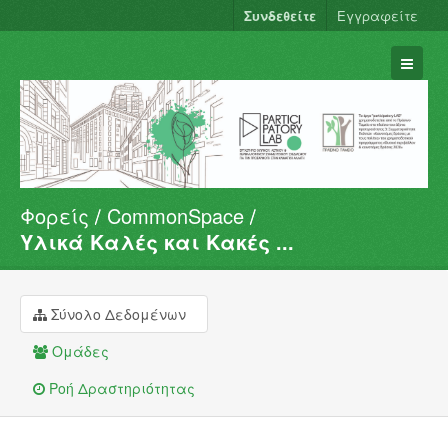
Συνδεθείτε
Εγγραφείτε
Φορείς
CommonSpace
Σύνολα Δεδομένων
Υλικά Καλές και Κακές ...
Φορείς
Ομάδες
Σύνολο Δεδομένων
Σχετικά
Ομάδες
Ροή Δραστηριότητας