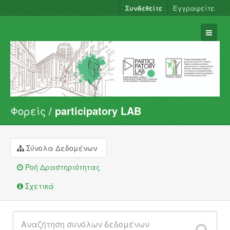
Συνδεθείτε
Εγγραφείτε
Φορείς
participatory LAB
Σύνολα Δεδομένων
Φορείς
Ομάδες
Σύνολα Δεδομένων
Σχετικά
Ροή Δραστηριότητας
Σχετικά