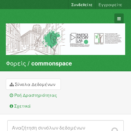
Συνδεθείτε
Εγγραφείτε
Φορείς
commonspace
Σύνολα Δεδομένων
Φορείς
Ομάδες
Σύνολα Δεδομένων
Σχετικά
Ροή Δραστηριότητας
Σχετικά