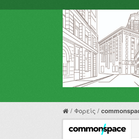
Φορείς
commonspa