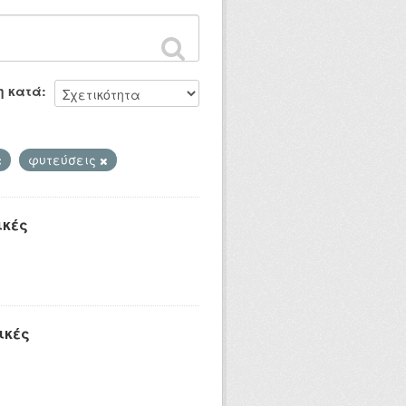
η κατά
φυτεύσεις
ικές
ικές