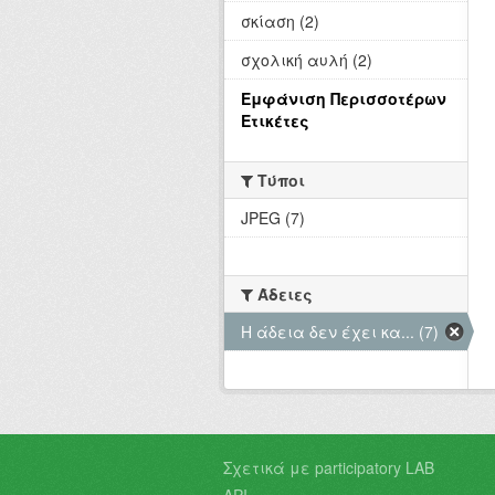
σκίαση (2)
σχολική αυλή (2)
Εμφάνιση Περισσοτέρων
Ετικέτες
Τύποι
JPEG (7)
Άδειες
Η άδεια δεν έχει κα... (7)
Σχετικά με participatory LAB