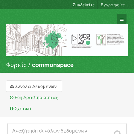
Συνδεθείτε
Εγγραφείτε
Φορείς
commonspace
Σύνολα Δεδομένων
Φορείς
Ομάδες
Σύνολα Δεδομένων
Σχετικά
Ροή Δραστηριότητας
Σχετικά