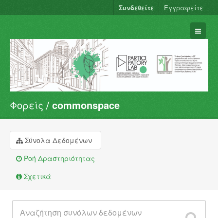
Συνδεθείτε
Εγγραφείτε
Φορείς
commonspace
Σύνολα Δεδομένων
Φορείς
Ομάδες
Σύνολα Δεδομένων
Σχετικά
Ροή Δραστηριότητας
Σχετικά