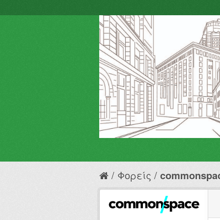
Φορείς
commonspa