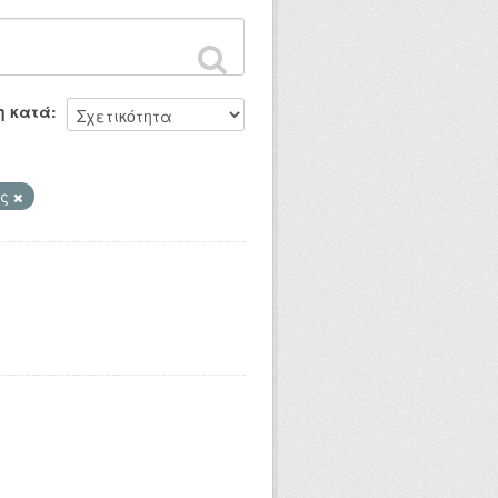
η κατά
ός