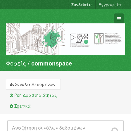
Συνδεθείτε
Εγγραφείτε
Φορείς
commonspace
Σύνολα Δεδομένων
Φορείς
Ομάδες
Σύνολα Δεδομένων
Σχετικά
Ροή Δραστηριότητας
Σχετικά