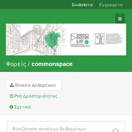
Συνδεθείτε
Εγγραφείτε
Φορείς
commonspace
Σύνολα Δεδομένων
Φορείς
Ομάδες
Σύνολα Δεδομένων
Σχετικά
Ροή Δραστηριότητας
Σχετικά