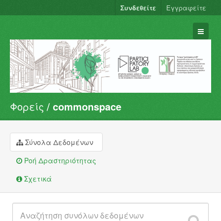
Συνδεθείτε
Εγγραφείτε
Φορείς
commonspace
Σύνολα Δεδομένων
Φορείς
Ομάδες
Σύνολα Δεδομένων
Σχετικά
Ροή Δραστηριότητας
Σχετικά