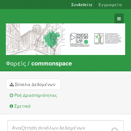
Συνδεθείτε
Εγγραφείτε
Φορείς
commonspace
Σύνολα Δεδομένων
Φορείς
Ομάδες
Σύνολα Δεδομένων
Σχετικά
Ροή Δραστηριότητας
Σχετικά