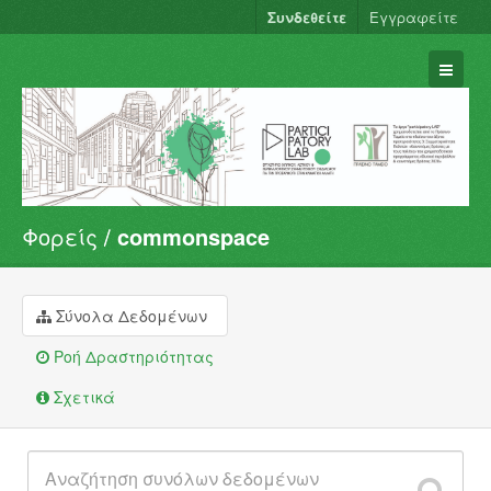
Συνδεθείτε
Εγγραφείτε
Φορείς
commonspace
Σύνολα Δεδομένων
Φορείς
Ομάδες
Σύνολα Δεδομένων
Σχετικά
Ροή Δραστηριότητας
Σχετικά