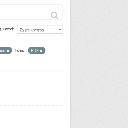
η κατά
ace
Τύποι:
PDF