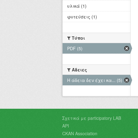
υλικά (1)
φυτεύσεις (1)
Τύποι
PDF (5)
Άδειες
Η άδεια δεν έχει κα... (5)
Σχετικά με participatory LAB
API
CKAN Association