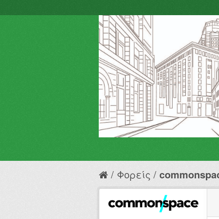
Φορείς
commonspa