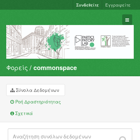
Συνδεθείτε
Εγγραφείτε
Φορείς
commonspace
Σύνολα Δεδομένων
Φορείς
Ομάδες
Σύνολα Δεδομένων
Σχετικά
Ροή Δραστηριότητας
Σχετικά