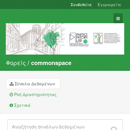
Συνδεθείτε
Εγγραφείτε
Φορείς
commonspace
Σύνολα Δεδομένων
Φορείς
Ομάδες
Σύνολα Δεδομένων
Σχετικά
Ροή Δραστηριότητας
Σχετικά