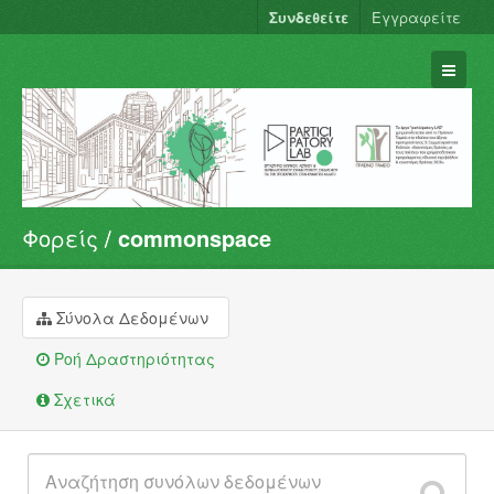
Συνδεθείτε
Εγγραφείτε
Φορείς
commonspace
Σύνολα Δεδομένων
Φορείς
Ομάδες
Σύνολα Δεδομένων
Σχετικά
Ροή Δραστηριότητας
Σχετικά