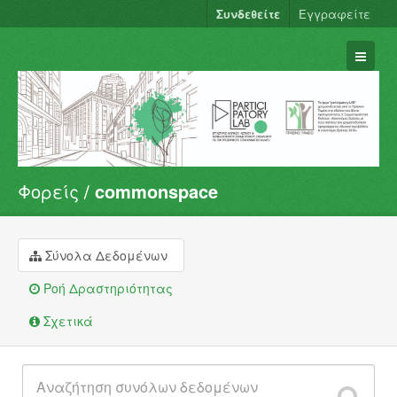
Συνδεθείτε
Εγγραφείτε
Φορείς
commonspace
Σύνολα Δεδομένων
Φορείς
Ομάδες
Σύνολα Δεδομένων
Σχετικά
Ροή Δραστηριότητας
Σχετικά