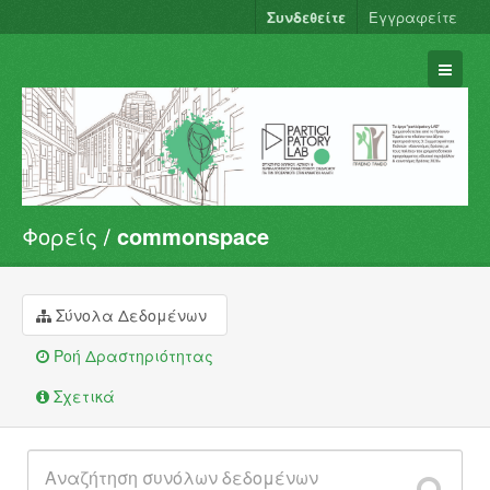
Συνδεθείτε
Εγγραφείτε
Φορείς
commonspace
Σύνολα Δεδομένων
Φορείς
Ομάδες
Σύνολα Δεδομένων
Σχετικά
Ροή Δραστηριότητας
Σχετικά