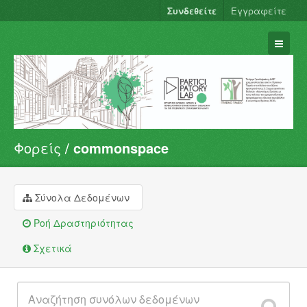
Συνδεθείτε
Εγγραφείτε
Φορείς
commonspace
Σύνολα Δεδομένων
Φορείς
Ομάδες
Σύνολα Δεδομένων
Σχετικά
Ροή Δραστηριότητας
Σχετικά