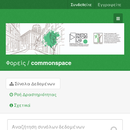
Συνδεθείτε
Εγγραφείτε
Φορείς
commonspace
Σύνολα Δεδομένων
Φορείς
Ομάδες
Σύνολα Δεδομένων
Σχετικά
Ροή Δραστηριότητας
Σχετικά