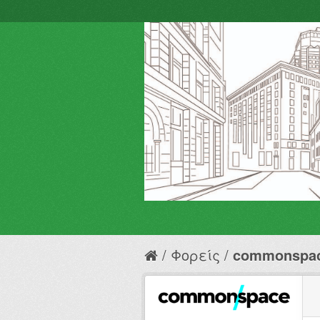
Φορείς
commonspa