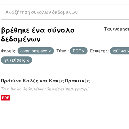
βρέθηκε ένα σύνολο
Ταξινόμησ
δεδομένων
Φορείς:
commonspace
Τύποι:
PDF
Ετικέτες:
αθήνα
φυτεύσεις
Πράσινο Καλές και Κακές Πρακτικές
Το σύνολο δεδομένων δεν έχει περιγραφή
PDF