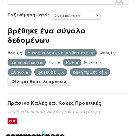
Ταξινόμηση κατά
βρέθηκε ένα σύνολο
δεδομένων
Άδειες:
Η άδεια δεν έχει καθοριστεί
Φορείς:
commonspace
Τύποι:
PDF
Ετικέτες:
αθήνα
φυτεύσεις
κακή πρακτική
Φίλτρα Αποτελεσμάτων
Πράσινο Καλές και Κακές Πρακτικές
Το σύνολο δεδομένων δεν έχει περιγραφή
PDF