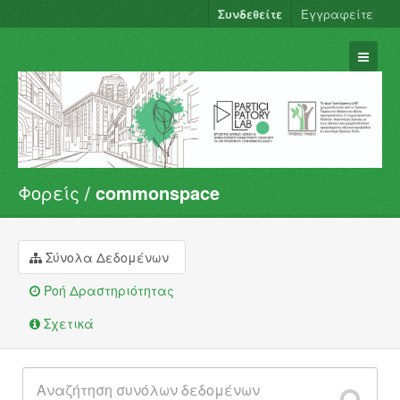
Συνδεθείτε
Εγγραφείτε
Φορείς
commonspace
Σύνολα Δεδομένων
Φορείς
Ομάδες
Σύνολα Δεδομένων
Σχετικά
Ροή Δραστηριότητας
Σχετικά