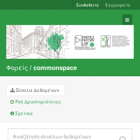
Συνδεθείτε
Εγγραφείτε
Φορείς
commonspace
Σύνολα Δεδομένων
Φορείς
Ομάδες
Σύνολα Δεδομένων
Σχετικά
Ροή Δραστηριότητας
Σχετικά