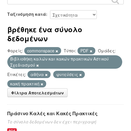
Ταξινόμηση κατά
βρέθηκε ένα σύνολο
δεδομένων
Φορείς:
commonspace
Τύποι:
PDF
Ομάδες:
Βιβλιοθήκη καλών και κακών πρακτικών Αστικού
Σχεδιασμού
Ετικέτες:
αθήνα
φυτεύσεις
κακή πρακτική
Φίλτρα Αποτελεσμάτων
Πράσινο Καλές και Κακές Πρακτικές
Το σύνολο δεδομένων δεν έχει περιγραφή
PDF