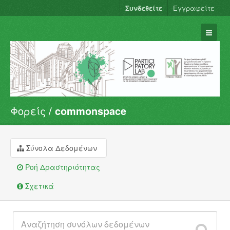
Συνδεθείτε
Εγγραφείτε
Φορείς
commonspace
Σύνολα Δεδομένων
Φορείς
Ομάδες
Σύνολα Δεδομένων
Σχετικά
Ροή Δραστηριότητας
Σχετικά