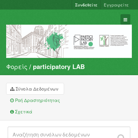
Συνδεθείτε
Εγγραφείτε
Φορείς
participatory LAB
Σύνολα Δεδομένων
Φορείς
Ομάδες
Σύνολα Δεδομένων
Σχετικά
Ροή Δραστηριότητας
Σχετικά