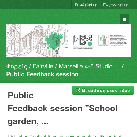
Συνδεθείτε
Εγγραφείτε
Φορείς
Fairville
Marseille 4-5 Studio ...
Σύνολα Δεδομένων
Public Feedback session ...
Φορείς
Ομάδες
Μετάβαση στον πόρο
Public
Σχετικά
Feedback session "School
garden, ...
URL:
https://atelier4-5.mmsh.fr/evenements/restitution-jardin-decole-jardins-de-quartiers