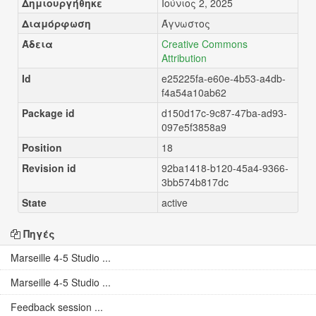
Δημιουργήθηκε
Ιούνιος 2, 2025
Διαμόρφωση
Άγνωστος
Άδεια
Creative Commons
Attribution
Id
e25225fa-e60e-4b53-a4db-
f4a54a10ab62
Package id
d150d17c-9c87-47ba-ad93-
097e5f3858a9
Position
18
Revision id
92ba1418-b120-45a4-9366-
3bb574b817dc
State
active
Πηγές
Marseille 4-5 Studio ...
Marseille 4-5 Studio ...
Feedback session ...