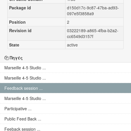
Package id
d150d17c-9c87-47ba-ad93-
097e5f3858a9
Position
2
Revision id
03222189-a865-4fba-b2a2-
cc6549d3157f
State
active
Πηγές
Marseille 4-5 Studio ...
Marseille 4-5 Studio ...
Feedback session ...
Marseille 4-5 Studio ...
Participative ...
Public Feed Back ...
Feeback session ...