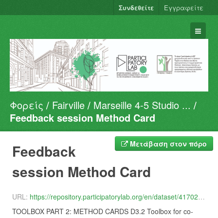
Συνδεθείτε
Εγγραφείτε
Φορείς
Fairville
Marseille 4-5 Studio ...
Σύνολα Δεδομένων
Feedback session Method Card
Φορείς
Ομάδες
Μετάβαση στον πόρο
Feedback
Σχετικά
session Method Card
URL:
https://repository.participatorylab.org/en/dataset/417027c5-c3f3-4b23-89b4-1c03348ec9a9/resource/34f5d7cd-913b-4704-b1cb-dd4e3a11340c/download/feedback-session.pdf
TOOLBOX PART 2: METHOD CARDS D3.2 Toolbox for co-