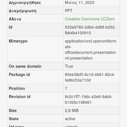
Δημιουργήθηκε
Μάιος 11, 2023
Διαμόρφωση
PPT
Άδεια
Creative Commons CCZero
Id
533a9780-2d6d-4d88-bd32-
fbb4b4100910
Mimetype
application/vnd.openxmlform
ats-
officedocument.presentation
ml.presentation
On same domain
True
Package id
80ee38d5-6c1d-4661-82c4-
fe86c53a710d
Position
7
Revision id
8c2c1ff7-19dc-42e8-9ab9-
b132bc198461
Size
2,8 MiB
State
active
Url type
upload