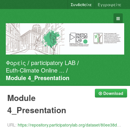
Συνδεθείτε
Εγγραφείτε
Φορείς
participatory LAB
Σύνολα Δεδομένων
Euth-Climate Online ...
Φορείς
Module 4_Presentation
Ομάδες
Σχετικά
Download
Module
4_Presentation
URL:
https://repository.participatorylab.org/dataset/80ee38d5-6c1d-4661-82c4-fe86c53a710d/resource/533a9780-2d6d-4d88-bd32-fbb4b4100910/download/euthclimate-module-.pptx