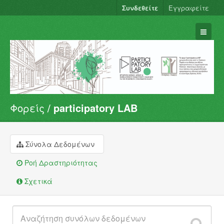
Συνδεθείτε
Εγγραφείτε
Φορείς
participatory LAB
Σύνολα Δεδομένων
Φορείς
Ομάδες
Σύνολα Δεδομένων
Σχετικά
Ροή Δραστηριότητας
Σχετικά