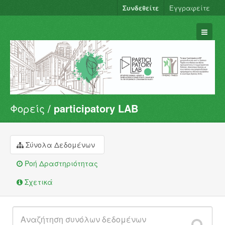
Συνδεθείτε
Εγγραφείτε
Φορείς
participatory LAB
Σύνολα Δεδομένων
Φορείς
Ομάδες
Σύνολα Δεδομένων
Σχετικά
Ροή Δραστηριότητας
Σχετικά