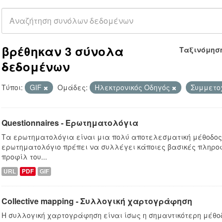
βρέθηκαν 3 σύνολα
Ταξινόμησ
δεδομένων
Τύποι:
GIF
Ομάδες:
Hλεκτρονικός Οδηγός
Συμμετο
Questionnaires - Ερωτηματολόγια
Τα ερωτηματολόγια είναι μια πολύ αποτελεσματική μέθοδο
ερωτηματολόγιο πρέπει να συλλέγει κάποιες βασικές πληροφ
προφίλ του...
URL
PDF
GIF
Collective mapping - Συλλογική χαρτογράφηση
Η συλλογική χαρτογράφηση είναι ίσως η σημαντικότερη μέθο