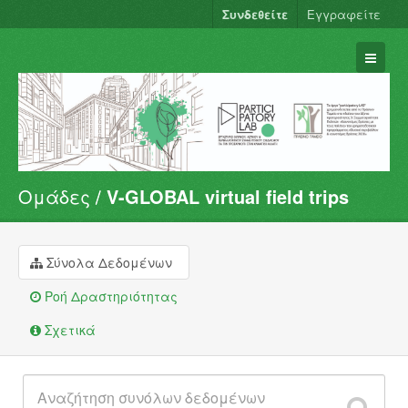
Συνδεθείτε
Εγγραφείτε
Ομάδες
V-GLOBAL virtual field trips
Σύνολα Δεδομένων
Φορείς
Ομάδες
Σύνολα Δεδομένων
Σχετικά
Ροή Δραστηριότητας
Σχετικά