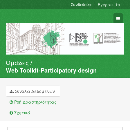
Συνδεθείτε
Εγγραφείτε
Ομάδες
Σύνολα Δεδομένων
Web Toolkit-Participatory design
Φορείς
Ομάδες
Σύνολα Δεδομένων
Σχετικά
Ροή Δραστηριότητας
Σχετικά