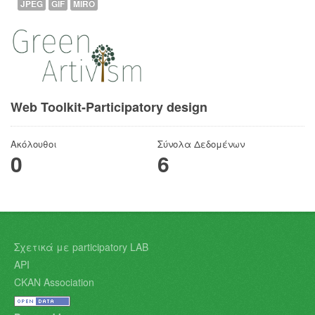
JPEG
GIF
MIRO
Web Toolkit-Participatory design
Ακόλουθοι
Σύνολα Δεδομένων
0
6
Σχετικά με participatory LAB
API
CKAN Association