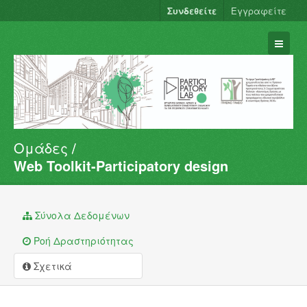
Συνδεθείτε
Εγγραφείτε
Ομάδες
Σύνολα Δεδομένων
Web Toolkit-Participatory design
Φορείς
Ομάδες
Σύνολα Δεδομένων
Σχετικά
Ροή Δραστηριότητας
Σχετικά