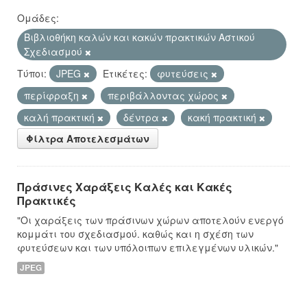
Ομάδες:
Βιβλιοθήκη καλών και κακών πρακτικών Αστικού
Σχεδιασμού
Τύποι:
JPEG
Ετικέτες:
φυτεύσεις
περίφραξη
περιβάλλοντας χώρος
καλή πρακτική
δέντρα
κακή πρακτική
Φίλτρα Αποτελεσμάτων
Πράσινες Χαράξεις Καλές και Κακές
Πρακτικές
"Οι χαράξεις των πράσινων χώρων αποτελούν ενεργό
κομμάτι του σχεδιασμού. καθώς και η σχέση των
φυτεύσεων και των υπόλοιπων επιλεγμένων υλικών."
JPEG