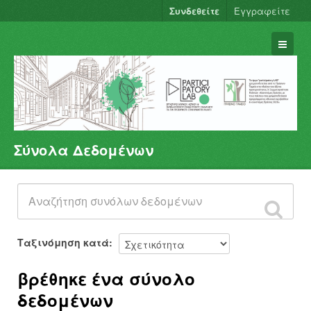
Συνδεθείτε
Εγγραφείτε
Σύνολα Δεδομένων
Σύνολα Δεδομένων
Φορείς
Ομάδες
Σχετικά
Ταξινόμηση κατά
βρέθηκε ένα σύνολο
δεδομένων