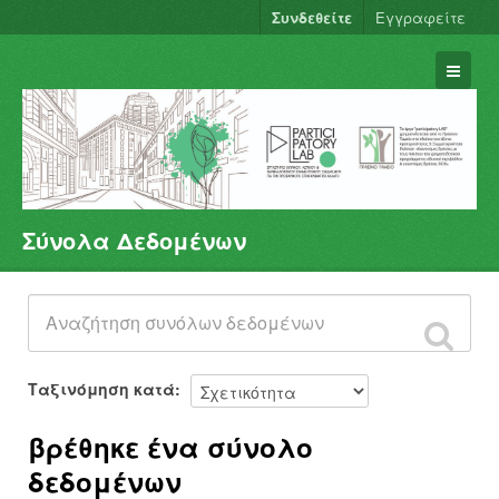
Συνδεθείτε
Εγγραφείτε
Σύνολα Δεδομένων
Σύνολα Δεδομένων
Φορείς
Ομάδες
Σχετικά
Ταξινόμηση κατά
βρέθηκε ένα σύνολο
δεδομένων