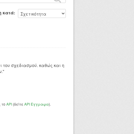
η κατά
 του σχεδιασμού. καθώς και η
."
ς το
API
(δείτε
API Έγγραφα
).