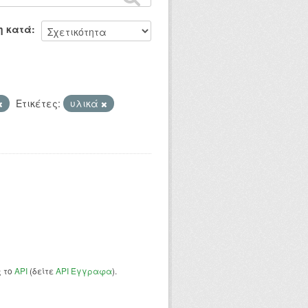
η κατά
Ετικέτες:
υλικά
ς το
API
(δείτε
API Έγγραφα
).