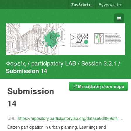
Συνδεθείτε
Εγγραφείτε
Φορείς
participatory LAB
Session 3.2.1
Σύνολα Δεδομένων
Submission 14
Φορείς
Ομάδες
Μετάβαση στον πόρο
Submission
Σχετικά
14
URL:
https://repository.participatorylab.org/dataset/df969df4-d812-4d5c-8d59-0032f1bb291e/resource/31c8d5b0-b404-40ae-aee6-1a41cfff9724/download/14.pdf
Citizen participation in urban planning, Learnings and