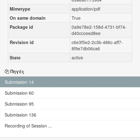
Mimetype
application/pdf
On same domain
True
Package id
0a9e78e2-158d-4731-bf74-
d40ccceed8ee
Revision id
c6e3f5e2-2c3b-486c-aff7-
8f9e7db06ca6
State
active
Πηγές
Submission 14
Submission 60
Submission 95
Submission 136
Recording of Session ...