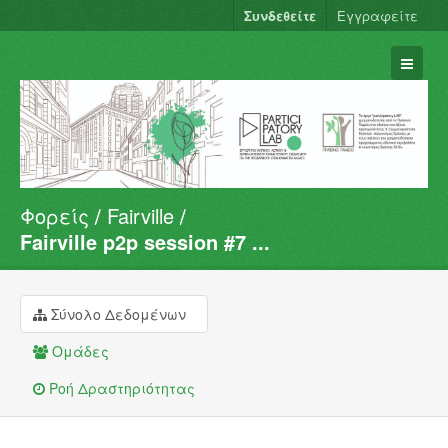
Συνδεθείτε
Εγγραφείτε
Φορείς
Fairville
Σύνολα Δεδομένων
Fairville p2p session #7 ...
Φορείς
Ομάδες
Σύνολο Δεδομένων
Σχετικά
Ομάδες
Ροή Δραστηριότητας