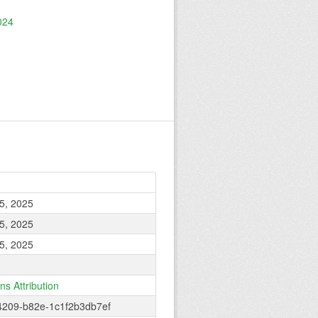
2024
5, 2025
5, 2025
5, 2025
s Attribution
4209-b82e-1c1f2b3db7ef