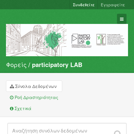
Συνδεθείτε
Εγγραφείτε
Φορείς
participatory LAB
Σύνολα Δεδομένων
Φορείς
Ομάδες
Σύνολα Δεδομένων
Σχετικά
Ροή Δραστηριότητας
Σχετικά