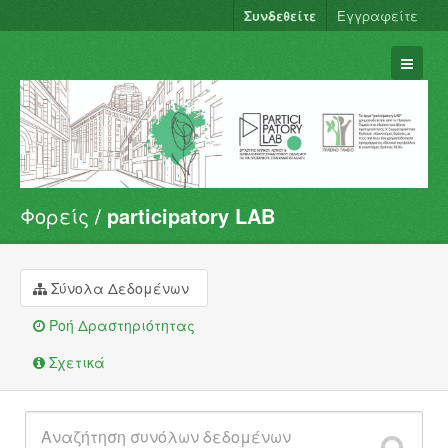
Συνδεθείτε
Εγγραφείτε
Φορείς
participatory LAB
Σύνολα Δεδομένων
Φορείς
Ομάδες
Σύνολα Δεδομένων
Σχετικά
Ροή Δραστηριότητας
Σχετικά