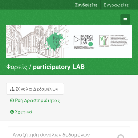
Συνδεθείτε
Εγγραφείτε
Φορείς
participatory LAB
Σύνολα Δεδομένων
Φορείς
Ομάδες
Σύνολα Δεδομένων
Σχετικά
Ροή Δραστηριότητας
Σχετικά