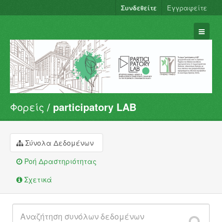
Συνδεθείτε
Εγγραφείτε
Φορείς
participatory LAB
Σύνολα Δεδομένων
Φορείς
Ομάδες
Σύνολα Δεδομένων
Σχετικά
Ροή Δραστηριότητας
Σχετικά