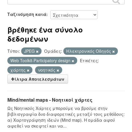
Ταξινόμηση κατά
βρέθηκε ένα σύνολο
δεδομένων
Τύποι:
JPEG
Ομάδες:
Hλεκτρονικός Οδηγός
Web Toolkit-Participatory design
Ετικέτες:
χάρτης
νοητικός
Φίλτρα Αποτελεσμάτων
Mind/mental maps - Νοητικοί χάρτες
Ως Νοητικούς Χάρτες μπορούμε να βρούμε στην
βιβλιογραφία δυο διαφορετικές μεταξύ τους μεθόδους:
α) Χαρτογράφηση ιδεών (Mind map). Η ομάδα αφού
αφεθεί να σκεφτεί και να...